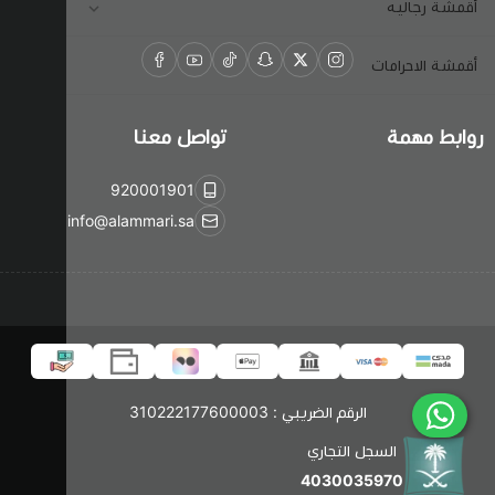
قطيفه
قطع ساده
اكسسوارات
رايون سهرات
أقمشة رجاليه
قيطان
شمواه
عرض الكل
أقمشة جوبير
أقمشة الاحرامات
مقصات
القفطان
أقمشة ثياب
روابط مهمة
تواصل معنا
هدب
صوف
إبر الخياطة
920001901
info@alammari.sa
اكريليك
ميتايليك
شيفون
الرقم الضريبي : 310222177600003
استرتش
السجل التجاري
دانتيل
4030035970