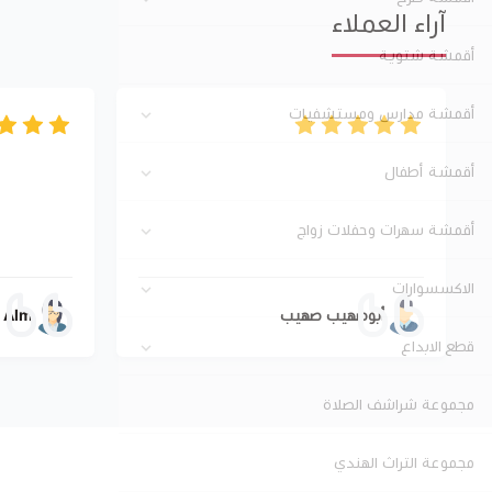
آراء العملاء
أقمشة شتوية
أقمشة مدارس ومستشفيات
أقمشة أطفال
أقمشة سهرات وحفلات زواج
الاكسسوارات
أبوصهيب صهيب
j Alm
قطع الابداع
مجموعة شراشف الصلاة
مجموعة التراث الهندي