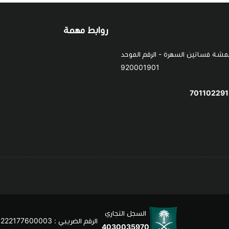
روابط مهمة
قمشة فساتين السهرة - الرقم الموحد
920001901
السجل التجاري
الرقم الضريبي : 310222177600003
4030035970