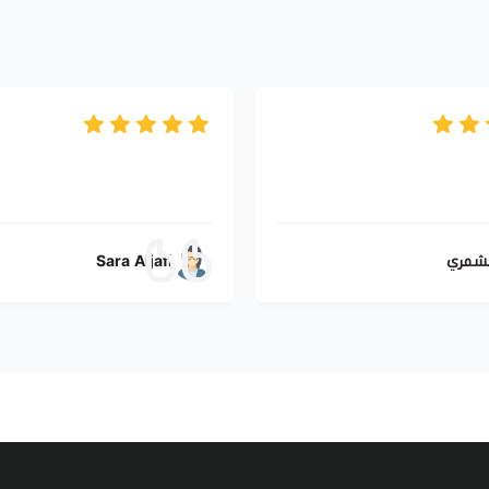
لشمري
Sara Aljafi