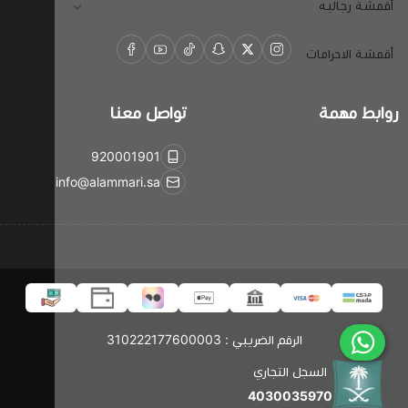
قطيفه
قطع ساده
اكسسوارات
رايون سهرات
أقمشة رجاليه
قيطان
شمواه
عرض الكل
أقمشة جوبير
أقمشة الاحرامات
مقصات
القفطان
أقمشة ثياب
روابط مهمة
تواصل معنا
هدب
صوف
إبر الخياطة
920001901
info@alammari.sa
اكريليك
ميتايليك
شيفون
الرقم الضريبي : 310222177600003
استرتش
السجل التجاري
دانتيل
4030035970