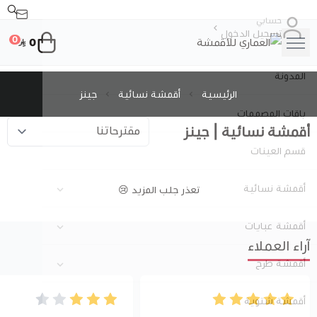
حسابي
تسجيل الدخول
0
0
العماري للأقمشة
المدونة
الرئيسية
أقمشة نسائية
جينز
باقات المصممات
أقمشة نسائية | جينز
قسم العينات
أقمشة نسائية
تعذر جلب المزيد 😢
عرض الكل
أقمشة عبايات
آراء العملاء
قطن
عرض الكل
أقمشة طرح
عرض الكل
كتان (لينن)
كريب صالونا
أقمشة شتوية