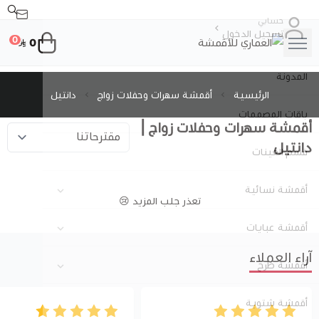
حسابي
تسجيل الدخول
0
0
العماري للأقمشة
المدونة
الرئيسية
أقمشة سهرات وحفلات زواج
دانتيل
باقات المصممات
أقمشة سهرات وحفلات زواج |
دانتيل
قسم العينات
أقمشة نسائية
تعذر جلب المزيد 😢
عرض الكل
أقمشة عبايات
آراء العملاء
قطن
عرض الكل
أقمشة طرح
عرض الكل
كتان (لينن)
كريب صالونا
أقمشة شتوية