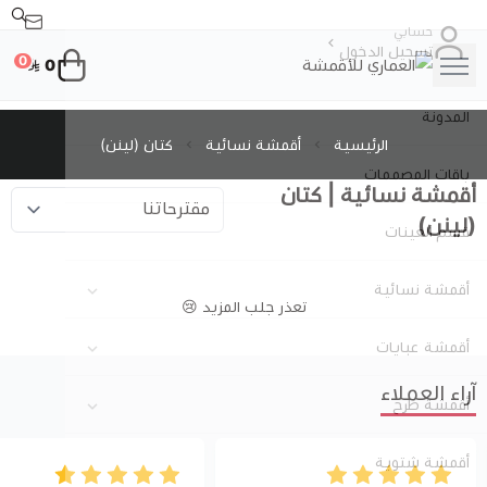
حسابي
تسجيل الدخول
0
0
العماري للأقمشة
المدونة
الرئيسية
أقمشة نسائية
كتان (لينن)
باقات المصممات
أقمشة نسائية | كتان
(لينن)
قسم العينات
أقمشة نسائية
تعذر جلب المزيد 😢
عرض الكل
أقمشة عبايات
آراء العملاء
قطن
عرض الكل
أقمشة طرح
عرض الكل
كتان (لينن)
كريب صالونا
أقمشة شتوية